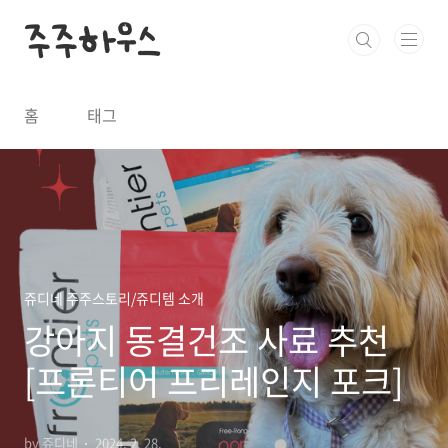
본문 바로가기
주주하우스
홈
태그
쥬디네 주주스토리/쥬디템 소개
강아지 동결건조 사료 추천
[프론티어 프리레인지 포크]
by 쥬디네
2024. 2. 28.