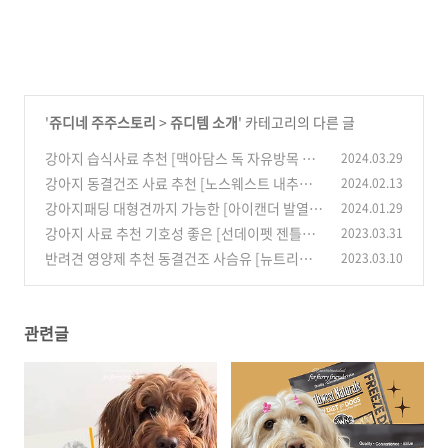
'
쥬디네 주주스토리
>
쥬디템 소개
' 카테고리의 다른 글
강아지 습식사료 추천 [맥아담스 독 자유방목 치
2024.03.29
킨 & 터키]
강아지 동결건조 사료 추천 [노스웨스트 내추럴
2024.02.13
(2)
터키 칠면조]
강아지패딩 대형견까지 가능한 [아이캔더 발열패
2024.01.29
(0)
딩 어드벤처]
강아지 사료 추천 기호성 좋은 [선데이펫 젠틀베
2023.03.31
(0)
이크]
반려견 영양제 추천 동결건조 사슴유 [뉴트리디
2023.03.10
(0)
어 디어밀크]
(0)
관련글