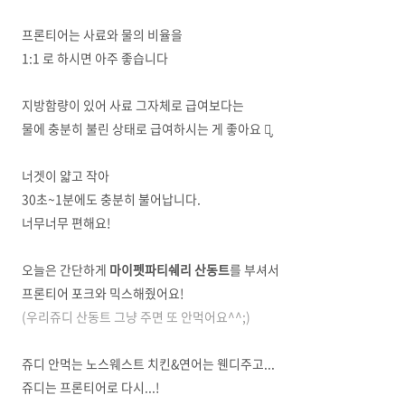
프론티어는 사료와 물의 비율을
1:1 로 하시면 아주 좋습니다
지방함량이 있어 사료 그자체로 급여보다는
물에 충분히 불린 상태로 급여하시는 게 좋아요 ⺣̤̬
너겟이 얇고 작아
30초~1분에도 충분히 불어납니다.
너무너무 편해요!
오늘은 간단하게
마이펫파티쉐리 산동트
를 부셔서
프론티어 포크와 믹스해줬어요!
(우리쥬디 산동트 그냥 주면 또 안먹어요^^;)
쥬디 안먹는 노스웨스트 치킨&연어는 웬디주고...
쥬디는 프론티어로 다시...!