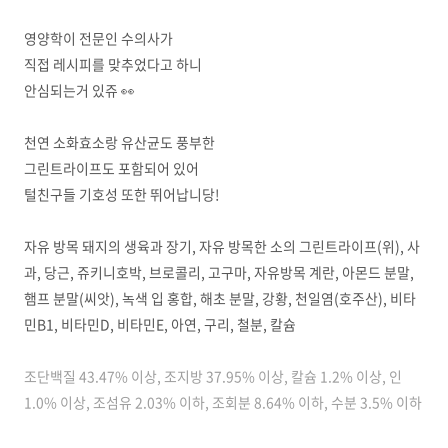
영양학이 전문인 수의사가
직접 레시피를 맞추었다고 하니
안심되는거 있쥬 👀
천연 소화효소랑 유산균도 풍부한
그린트라이프도 포함되어 있어
털친구들 기호성 또한 뛰어납니당!
자유 방목 돼지의 생육과 장기, 자유 방목한 소의 그린트라이프(위), 사
과, 당근, 쥬키니호박, 브로콜리, 고구마, 자유방목 계란, 아몬드 분말,
햄프 분말(씨앗), 녹색 입 홍합, 해초 분말, 강황, 천일염(호주산), 비타
민B1, 비타민D, 비타민E, 아연, 구리, 철분, 칼슘
조단백질 43.47% 이상, 조지방 37.95% 이상, 칼슘 1.2% 이상, 인
1.0% 이상, 조섬유 2.03% 이하, 조회분 8.64% 이하, 수분 3.5% 이하