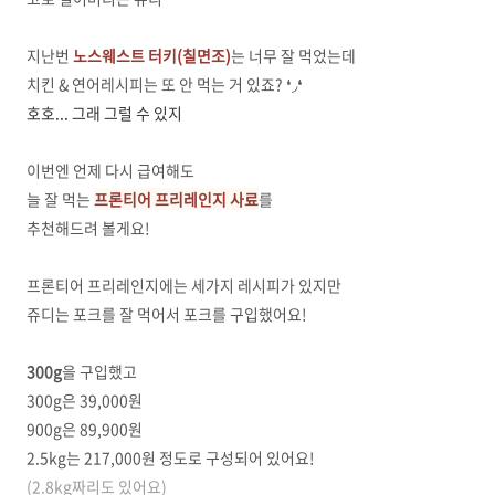
지난번
노스웨스트 터키(칠면조)
는 너무 잘 먹었는데
치킨 & 연어레시피는 또 안 먹는 거 있죠? ❛◞❛
호호... 그래 그럴 수 있지
이번엔 언제 다시 급여해도
늘 잘 먹는
프론티어 프리레인지 사료
를
추천해드려 볼게요!
프론티어 프리레인지에는 세가지 레시피가 있지만
쥬디는 포크를 잘 먹어서 포크를 구입했어요!
300g
을 구입했고
300g은 39,000원
900g은 89,900원
2.5kg는 217,000원 정도로 구성되어 있어요!
(2.8kg짜리도 있어요)