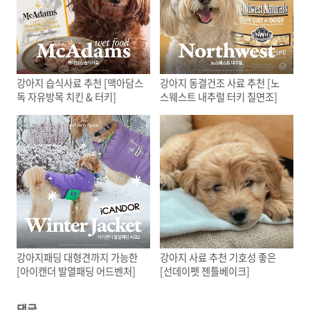
강아지 습식사료 추천 [맥아담스
강아지 동결건조 사료 추천 [노
독 자유방목 치킨 & 터키]
스웨스트 내추럴 터키 칠면조]
강아지패딩 대형견까지 가능한
강아지 사료 추천 기호성 좋은
[아이캔더 발열패딩 어드벤처]
[선데이펫 젠틀베이크]
댓글