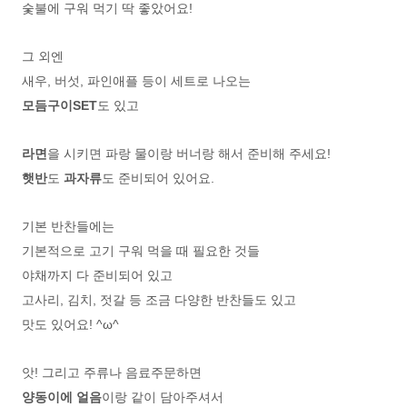
숯불에 구워 먹기 딱 좋았어요!
그 외엔
새우, 버섯, 파인애플 등이 세트로 나오는
모듬구이SET
도 있고
라면
을 시키면 파랑 물이랑 버너랑 해서 준비해 주세요!
햇반
도
과자류
도 준비되어 있어요.
기본 반찬들에는
기본적으로 고기 구워 먹을 때 필요한 것들
야채까지 다 준비되어 있고
고사리, 김치, 젓갈 등 조금 다양한 반찬들도 있고
맛도 있어요! ^ω^
앗! 그리고 주류나 음료주문하면
양동이에 얼음
이랑 같이 담아주셔서