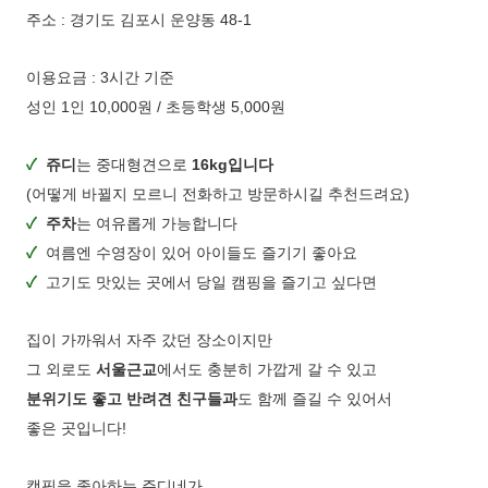
주소 : 경기도 김포시 운양동 48-1
이용요금 : 3시간 기준
성인 1인 10,000원 / 초등학생 5,000원
✓
쥬디
는 중대형견으로
16kg입니다
(어떻게 바뀔지 모르니 전화하고 방문하시길 추천드려요)
✓
주차
는 여유롭게 가능합니다
✓
여름엔 수영장이 있어 아이들도 즐기기 좋아요
✓
고기도 맛있는 곳에서 당일 캠핑을 즐기고 싶다면
집이 가까워서 자주 갔던 장소이지만
그 외로도
서울근교
에서도 충분히 가깝게 갈 수 있고
분위기도 좋고 반려견 친구들과
도 함께 즐길 수 있어서
좋은 곳입니다!
캠핑을 좋아하는 쥬디네가