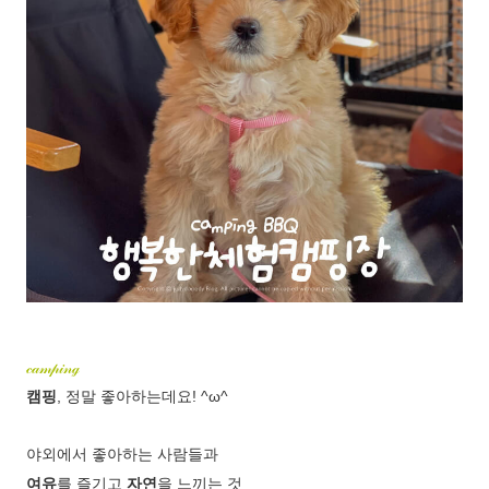
𝒸𝒶𝓂𝓅𝒾𝓃ℊ
캠핑
, 정말 좋아하는데요! ^ω^
야외에서 좋아하는 사람들과
여유
를 즐기고
자연
을 느끼는 것