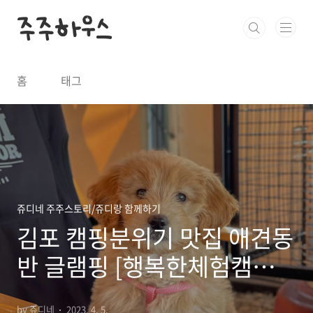
본문 바로가기
주주하우스
홈
태그
쥬디네 주주스토리/쥬디랑 함께하기
김포 캠핑분위기 맛집 애견동
반 글램핑 [행복한체험캠핑
장]
by 쥬디네
2023. 4. 5.