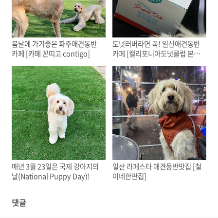
봄날에 가기좋은 파주애견동반
도넛러버라면 꼭! 일산애견동반
카페 [카페 꼰띠고 contigo]
카페 [캘리포니아도넛클럽 본
점]
매년 3월 23일은 국제 강아지의
일산 라페스타 애견동반맛집 [철
날(National Puppy Day)!
이네한판집]
댓글