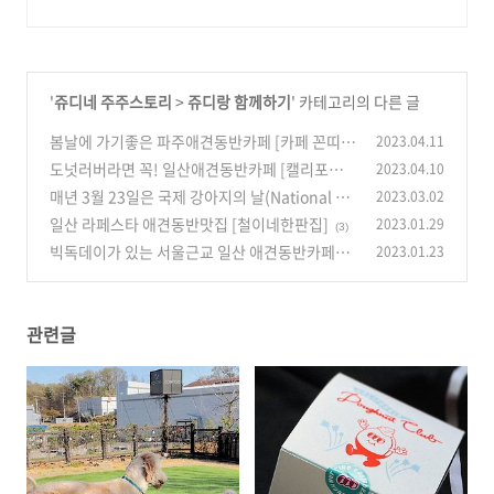
'
쥬디네 주주스토리
>
쥬디랑 함께하기
' 카테고리의 다른 글
봄날에 가기좋은 파주애견동반카페 [카페 꼰띠고
2023.04.11
contigo]
도넛러버라면 꼭! 일산애견동반카페 [캘리포니
2023.04.10
(0)
아도넛클럽 본점]
매년 3월 23일은 국제 강아지의 날(National Pu
2023.03.02
(0)
ppy Day)!
일산 라페스타 애견동반맛집 [철이네한판집]
2023.01.29
(0)
(3)
빅독데이가 있는 서울근교 일산 애견동반카페
2023.01.23
[하울픽스 howlpicks]
(0)
관련글