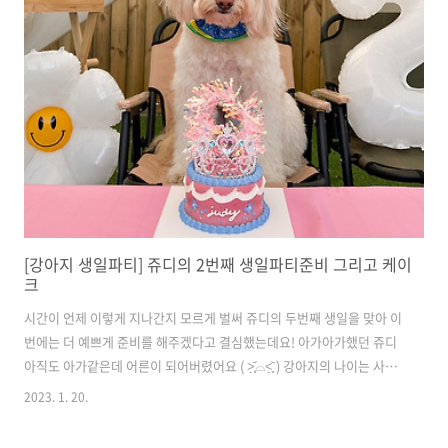
[강아지 생일파티] 쥬디의 2번째 생일파티준비 그리고 케이
크
시간이 언제 이렇게 지나간지 모르게 벌써 쥬디의 두번째 생일을 맞아 이
번에는 더 예쁘게 준비를 해주겠다고 결심했는데요! 아가아가했던 쥬디
아직도 아가같은데 어른이 되어버렸어요 ( ˃̣̣̥᷄⌓˂̣̣̥᷅ ) 강아지의 나이는 사람
보다 더 빨리 간다고하니 한살 한살 빨리 시간이 지나가는게 야속하기도
2023. 1. 20.
하지만 그렇기 때문에 일년에 단 하루뿐인 생일 더 잘 준비해서 행복하게
보내게 해주고 싶었어요! 그렇다고해서 첫번째 생일을 가볍게 보내지는