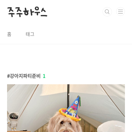
본문 바로가기
주주하우스
홈
태그
강아지파티준비
1