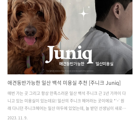
애견동반가능한 일산 백석 미용실 추천 [주니크 Juniq]
매번 가는 곳 그리고 항상 만족스러운 일산 백석 주니크 근 1년 가까이 다
니고 있는 미용실이 있는데요! 일산의 주니크 헤어라는 곳이에요 *ˊᵕˋ‬ 원
래 다니던 주니크헤어는 일산 마두에 있었는데, 늘 받던 선생님이 새로
오픈한 2호점으로 가셨다고 해서 2호점으로 따라갔습니다! 2호점은 멀
2023. 11. 9.
지 않은 백석에 오픈했는데요. 분위기도 깔끔하고 세련되게 인테리어 하
셔서 예쁘고 좋더라고요! 이렇게 다니면서도, 반려견 동반된다는 것은 몰
랐는데 이번에 보니 동반이 가능하다 적혀있어 함께 다녀왔습니다. 일산