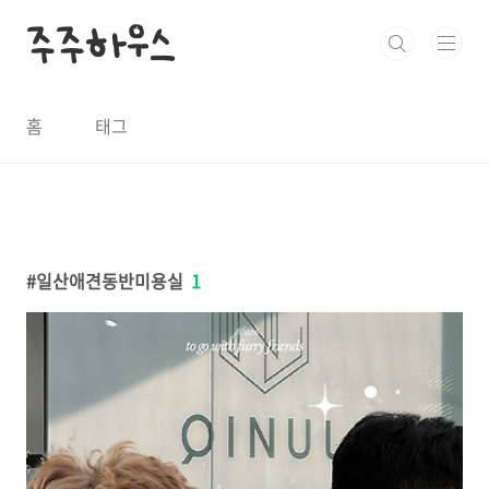
본문 바로가기
주주하우스
홈
태그
일산애견동반미용실
1