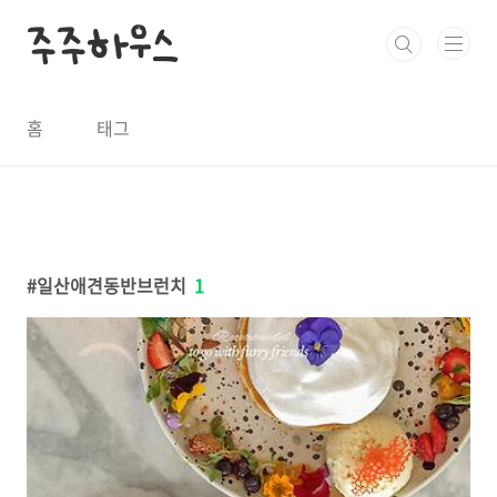
본문 바로가기
주주하우스
홈
태그
일산애견동반브런치
1