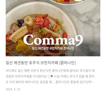
일산 애견동반 호주식 브런치카페 [콤마나인]
어디에도 없는 예쁜 브런치 찾는다면 콤마나인밖에 없어요! 쥬디없이 애
견동반 브런치카페를 다녀왔어요 ⺣̤̬ ♥ 사실 이때는 쥬디가 없을 때 였어
요 우리 베이비 태어나지도 않았을 때... 콤마나인은 풍동에 2017년부터
있었는데요 하나도 변하지 않고 오히려 더 좋아지는 곳이에요 요즘도 여
2024. 3. 15.
전히 예쁜 곳이예요 메뉴도 더 많아진 걸로 알고 있어요 그리고 콤마나인
은 수익의 1/9은 도움이 필요한 이웃들을 도와드리는데 이용하신다고 합
니다 따듯한 분이 운영하시는 카페라 그런지 메뉴와 운영하시는 것도 따