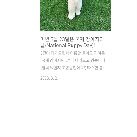
매년 3월 23일은 국제 강아지의
날(National Puppy Day)!
3월이 다가오면서 이름만 들어도 귀여운
'국제 강아지의 날'이 다가오고 있습니다.
(벌써 뭐할지 고민중인데요!) 따스한 봄날
과 함께, 매년 3월 23일은 국제 강아지의
2023. 3. 2.
날이예요. 저도 쥬디와 함께하게 되면서
알게 된 날이라 좋은 취지의 이 날, 국제
강아지의 날! 찾아보다가 소개해드리려합
니다 ’◡‘ 지구상에서 가장 귀여운 네발달
린 털털이 친구를 위한 날! 우리 쥬디를 위
한 날이라니, 저도 관심이 갔는데요. 세계
강아지의 날이라고도 불리는 'National
Puppy Day'는 아직 한국에선 크게 알려