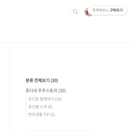
주주하우스
구독하기
분류 전체보기
(30)
쥬디네 주주스토리
(30)
쥬디랑 함께하기
(18)
쥬디템 소개
(9)
반려생활 TIP
(2)